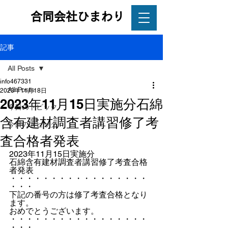
合同会社ひまわり
記事
All Posts
info467331
All Posts
2023年11月18日
2023年11月15日実施分石綿
今日のトピック
含有建材調査者講習修了考
今日のトピック
査合格者発表
2023年11月15日実施分
石綿含有建材調査者講習修了考査合格
者発表
・・・・・・・・・・・・・・・・・
・・・
下記の番号の方は修了考査合格となり
ます。
おめでとうございます。
・・・・・・・・・・・・・・・・・
・・・