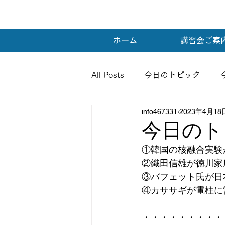
ホーム
講習会ご案
All Posts
今日のトピック
info467331
2023年4月18
今日のト
①韓国の核融合実験
②織田信雄が徳川家
③バフェット氏が日
④カササギが電柱に
・・・・・・・・・