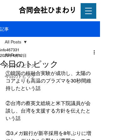
合同会社ひまわり
記事
All Posts
info467331
All Posts
2023年4月12日
今日のトピック
今日のトピック
①韓国の核融合実験が成功し、太陽の
今日のトピック
コアよりも高温のプラズマを30秒間維
持したという話
②台湾の蔡英文総統と米下院議員が会
談し、台湾を支援する方針を伝えたと
いう話
③3メガ銀行が新卒採用を8年ぶりに増