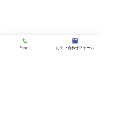
Phone
お問い合わせフォーム
2026年5月15日実施分
一戸建て等石綿含有建材
工作物石綿事前調査者講習
調査者講習修了考査合格
2026年5月15日実施分 一戸建
者発表
合同会社ひまわり
て等石綿含有建材調査者講習
修了考査合格者発表
TEL03-5948-7218
・・・・・・・・・・・・・
営業時間 10:00～18:00
一戸建て等石綿
・・・・・・・ 下記の番号の
定休日 土、日、祝