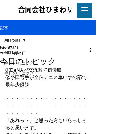
合同会社ひまわり
記事
All Posts
info467331
All Posts
2023年6月21日
今日のトピック
今日のトピック
①DeNAが交流戦で初優勝
今日のトピック
②小田選手が全仏テニス車いすの部で
最年少優勝
・・・・・・・・・・・・・・・・・
・・・・・・・・・・・・・・・・・
・・・・・・・
「あれっ？」と思った方もいらっしゃ
ると思います。