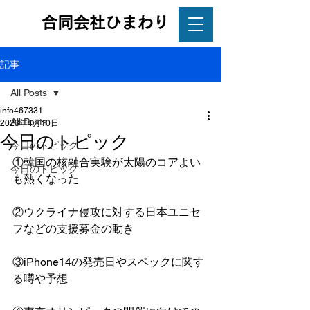
合同会社ひまわり
記事
All Posts
info467331
All Posts
2023年4月10日
今日のトピック
今日のトピック
①韓国の核融合実験が太陽のコアよい
今日のトピック
も熱くなった
②ウクライナ侵攻に対する日本ユニセ
フなどの支援募金の動き
③iPhone14の発売日やスペックに関す
る噂や予想