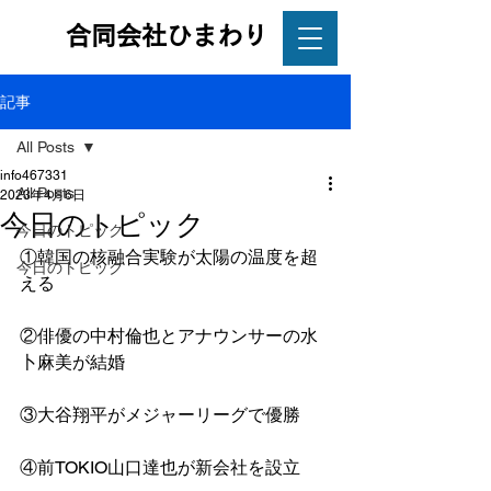
合同会社ひまわり
記事
All Posts
info467331
All Posts
2023年4月6日
今日のトピック
今日のトピック
①韓国の核融合実験が太陽の温度を超
今日のトピック
える
②俳優の中村倫也とアナウンサーの水
卜麻美が結婚
③大谷翔平がメジャーリーグで優勝
④前TOKIO山口達也が新会社を設立